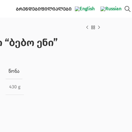
ბრენდები
ფილიალები
 “ბებო ენი”
ᲬᲝᲜᲐ
430 g