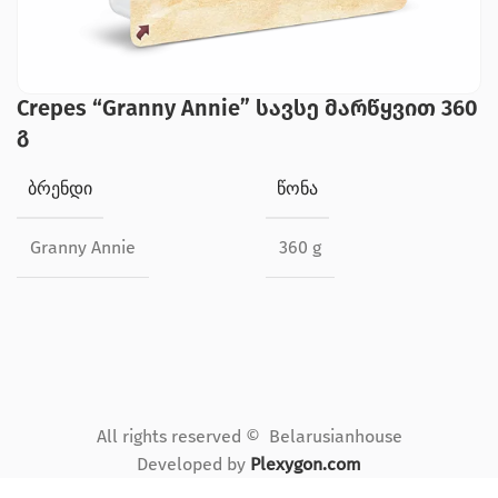
Crepes “Granny Annie” სავსე მარწყვით 360
გ
ᲑᲠᲔᲜᲓᲘ
ᲬᲝᲜᲐ
Granny Annie
360 g
All rights reserved © Belarusianhouse
Developed by
Plexygon.com